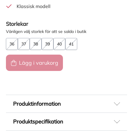
Klassisk modell
Storlekar
Vänligen välj storlek för att se saldo i butik
36
37
38
39
40
41
Lägg i varukorg
Produktinformation
Klassiska ballerinaskor för dam i svart skinn
Produktspecifikation
med en tidlös och elegant design. Det mjuka