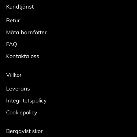
modeller säljs med UK och US storlekar.
önskad glans.
Kundtjänst
Adidas = UK
Skydda
Reebook = US
Retur
• Spraya hela skon rikligt med
Vans= US
impregneringsspray från cirka 20 cm.
Mäta barnfötter
• Låt skorna torka innan användning, helst med
FAQ
skoblock i.
• Upprepa regelbundet för bästa effekt.
Kontakta oss
Mocka/nubuck
Villkor
Rengör
Leverans
• Borsta bort smuts med en mockaborste.
• Bearbeta tuffare fläckar med en slipsten för
Integritetspolicy
mocka.
Cookiepolicy
Någon gång per säsong krävs en ordentlig
rengöring:
Bergqvist skor
• Ta ur skosnören och borsta bort ytlig smuts