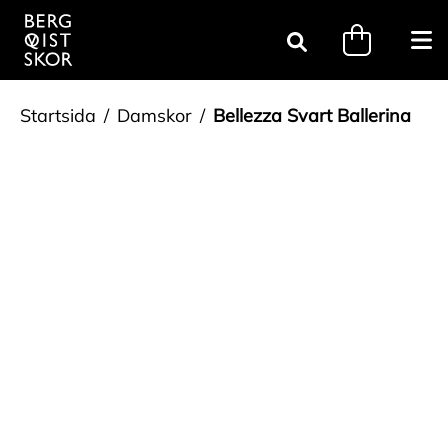
Gå till innehåll
minicart.tri
Öpp
Sök
Startsida
Damskor
Bellezza Svart Ballerina