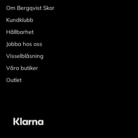
med
Om Bergqvist Skor
en mockaborste. Var noga i veck och kanter.
Kundklubb
• Fukta skon ordentligt, applicera rengöring
med
Hållbarhet
en fuktig rengöringsduk och rengör.
Jobba hos oss
• Skölj av skorna ordentligt för att få bort all
rengöring.
Visselblåsning
• Låt torka i rumstemperatur med skoblock och
Våra butiker
avsluta
Outlet
genom att fräscha upp insidan med
skodeodorant
Vårda
• Applicera ett jämt lager skokräm för
mocka/nubuck över hela skon. Den lyfter fram
skons originalfärg. En neutral nyans fungerar
oavsett färg på skon. För bästa resultat