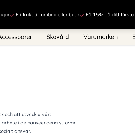
Gå till innehåll
agar
Fri frakt till ombud eller butik
Få 15% på ditt första
Accessoarer
Skovård
Varumärken
k och att utveckla vårt
a arbete i de hänseendena strävar
socialt ansvar.