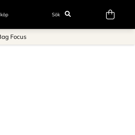
minicart.tr
 köp
Sök
Bag Focus