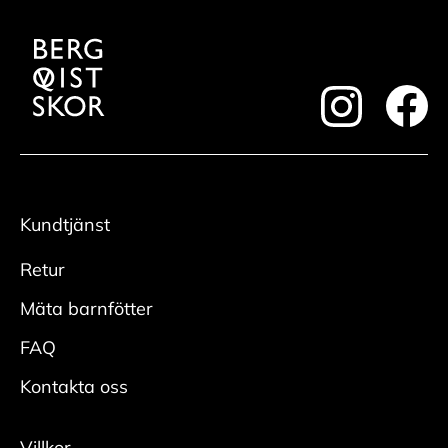
footer.instagram
foote
Kundtjänst
Retur
Mäta barnfötter
FAQ
Kontakta oss
Villkor