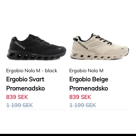
Populär
Pris - lågt till högt
Pris - högt till lågt
Relevans
Nyare till äldre
Namn - A till Ö
Namn - Ö - A
Ergobio Nolo M - black
Ergobio Nolo M
Ergobio Svart
Ergobio Beige
Promenadsko
Promenadsko
839 SEK
839 SEK
1 199 SEK
1 199 SEK