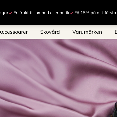
Gå till innehåll
agar
Fri frakt till ombud eller butik
Få 15% på ditt första
Accessoarer
Skovård
Varumärken