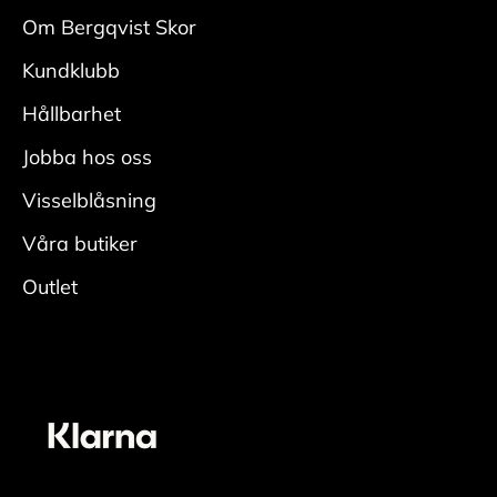
med
Om Bergqvist Skor
en mockaborste. Var noga i veck och kanter.
Kundklubb
• Fukta skon ordentligt, applicera rengöring
med
Hållbarhet
en fuktig rengöringsduk och rengör.
Jobba hos oss
• Skölj av skorna ordentligt för att få bort all
rengöring.
Visselblåsning
• Låt torka i rumstemperatur med skoblock och
Våra butiker
avsluta
Outlet
genom att fräscha upp insidan med
skodeodorant
Vårda
• Applicera ett jämt lager skokräm för
mocka/nubuck över hela skon. Den lyfter fram
skons originalfärg. En neutral nyans fungerar
oavsett färg på skon. För bästa resultat