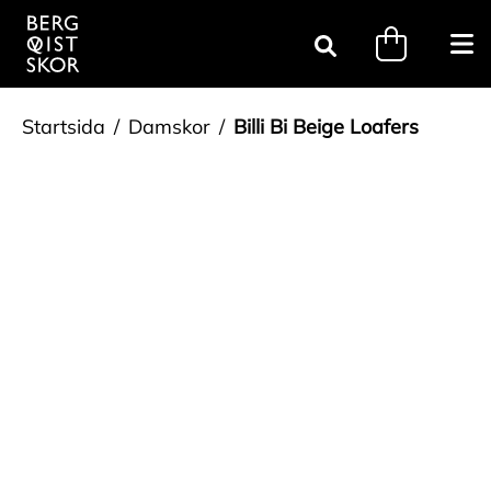
Gå till innehåll
minicart.tri
Öpp
Sök
Startsida
Damskor
Billi Bi Beige Loafers