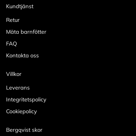
modeller säljs med UK och US storlekar.
önskad glans.
Kundtjänst
Adidas = UK
Skydda
Reebook = US
Retur
• Spraya hela skon rikligt med
Vans= US
impregneringsspray från cirka 20 cm.
Mäta barnfötter
• Låt skorna torka innan användning, helst med
FAQ
skoblock i.
• Upprepa regelbundet för bästa effekt.
Kontakta oss
Mocka/nubuck
Villkor
Rengör
Leverans
• Borsta bort smuts med en mockaborste.
• Bearbeta tuffare fläckar med en slipsten för
Integritetspolicy
mocka.
Cookiepolicy
Någon gång per säsong krävs en ordentlig
rengöring:
Bergqvist skor
• Ta ur skosnören och borsta bort ytlig smuts