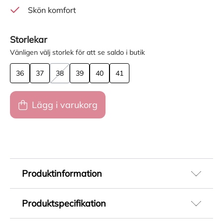
Skön komfort
Storlekar
Vänligen välj storlek för att se saldo i butik
36
37
38
39
40
41
Lägg i varukorg
Produktinformation
Beige seglarskor ifrån danska Billi bi. Seglarskor
Produktspecifikation
är säsongens stora trend och den klassiska