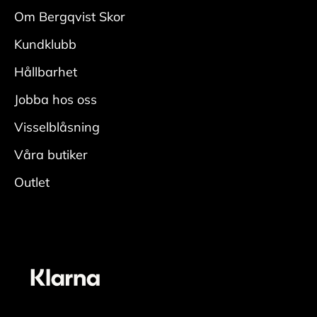
med
Om Bergqvist Skor
en mockaborste. Var noga i veck och kanter.
Kundklubb
• Fukta skon ordentligt, applicera rengöring
med
Hållbarhet
en fuktig rengöringsduk och rengör.
Jobba hos oss
• Skölj av skorna ordentligt för att få bort all
rengöring.
Visselblåsning
• Låt torka i rumstemperatur med skoblock och
Våra butiker
avsluta
Outlet
genom att fräscha upp insidan med
skodeodorant
Vårda
• Applicera ett jämt lager skokräm för
mocka/nubuck över hela skon. Den lyfter fram
skons originalfärg. En neutral nyans fungerar
oavsett färg på skon. För bästa resultat