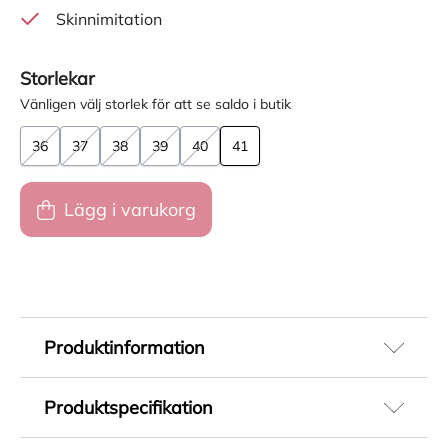
Skinnimitation
Storlekar
Vänligen välj storlek för att se saldo i butik
36
37
38
39
40
41
Lägg i varukorg
Produktinformation
Beige pumps för dam i skinnimitation med
Produktspecifikation
elegant sling-back som ger en feminin och
stilren look. En klassisk modell som passar
Artikelnummer