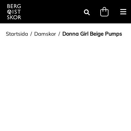
Gå till innehåll
minicart.tri
Öpp
Sök
Startsida
Damskor
Donna Girl Beige Pumps