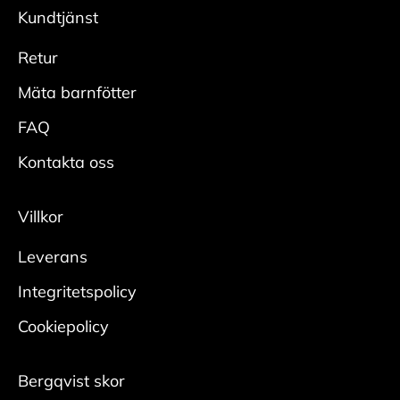
modeller säljs med UK och US storlekar.
önskad glans.
Kundtjänst
Adidas = UK
Skydda
Reebook = US
Retur
• Spraya hela skon rikligt med
Vans= US
impregneringsspray från cirka 20 cm.
Mäta barnfötter
• Låt skorna torka innan användning, helst med
FAQ
skoblock i.
• Upprepa regelbundet för bästa effekt.
Kontakta oss
Mocka/nubuck
Villkor
Rengör
Leverans
• Borsta bort smuts med en mockaborste.
• Bearbeta tuffare fläckar med en slipsten för
Integritetspolicy
mocka.
Cookiepolicy
Någon gång per säsong krävs en ordentlig
rengöring:
Bergqvist skor
• Ta ur skosnören och borsta bort ytlig smuts