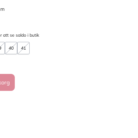
mm
r att se saldo i butik
9
40
41
korg