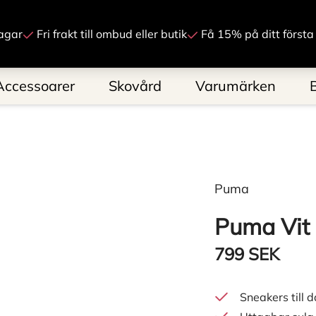
Gå till innehåll
agar
Fri frakt till ombud eller butik
Få 15% på ditt första
Accessoarer
Skovård
Varumärken
Puma
Puma Vit
799 SEK
Sneakers till 