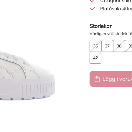
Uttagbar sula
Platåsula 40
Storlekar
Vänligen välj storlek fö
36
37
38
3
42
Lägg i varu