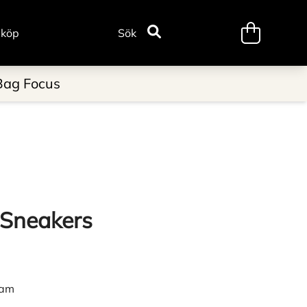
minicart.tr
 köp
Sök
Bag Focus
 Sneakers
dam