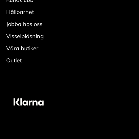
• Fukta skon ordentligt, applicera rengöring
med
Hållbarhet
en fuktig rengöringsduk och rengör.
Jobba hos oss
• Skölj av skorna ordentligt för att få bort all
rengöring.
Visselblåsning
• Låt torka i rumstemperatur med skoblock och
Våra butiker
avsluta
Outlet
genom att fräscha upp insidan med
skodeodorant
Vårda
• Applicera ett jämt lager skokräm för
mocka/nubuck över hela skon. Den lyfter fram
skons originalfärg. En neutral nyans fungerar
oavsett färg på skon. För bästa resultat
rekommenderas dock en mörk nyans till en mörk
sko.