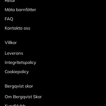
Retur
• Spraya hela skon rikligt med
Vans= US
impregneringsspray från cirka 20 cm.
Mäta barnfötter
• Låt skorna torka innan användning, helst med
FAQ
skoblock i.
• Upprepa regelbundet för bästa effekt.
Kontakta oss
Mocka/nubuck
Villkor
Rengör
Leverans
• Borsta bort smuts med en mockaborste.
• Bearbeta tuffare fläckar med en slipsten för
Integritetspolicy
mocka.
Cookiepolicy
Någon gång per säsong krävs en ordentlig
rengöring:
Bergqvist skor
• Ta ur skosnören och borsta bort ytlig smuts
med
Om Bergqvist Skor
en mockaborste. Var noga i veck och kanter.
Kundklubb