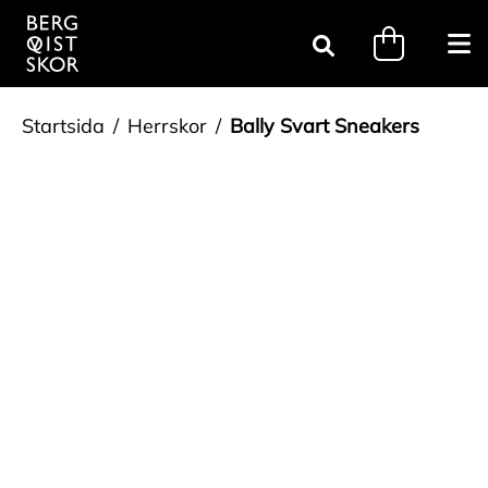
Gå till innehåll
minicart.tri
Öpp
Sök
Startsida
Herrskor
Bally Svart Sneakers