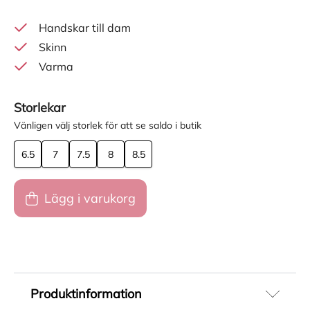
Handskar till dam
Skinn
Varma
Storlekar
Vänligen välj storlek för att se saldo i butik
6.5
7
7.5
8
8.5
Lägg i varukorg
Produktinformation