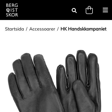
Gå till innehåll
minicart.tri
Öpp
Sök
Startsida
Accessoarer
HK Handskkompaniet Sv