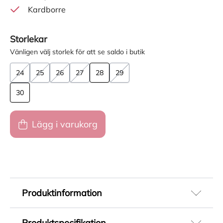
Kardborre
Storlekar
Vänligen välj storlek för att se saldo i butik
24
25
26
27
28
29
30
Lägg i varukorg
Produktinformation
Upptäck Bluey skor - lekfulla och bekväma
Produktspecifikation