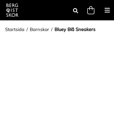
Gå till innehåll
minicart.tri
Öpp
Sök
Startsida
Barnskor
Bluey Blå Sneakers