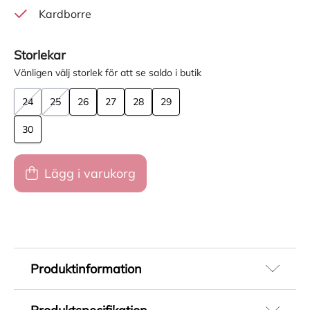
Kardborre
Storlekar
Vänligen välj storlek för att se saldo i butik
24
25
26
27
28
29
30
Lägg i varukorg
Produktinformation
Lekfulla sandaler för barn med motiv av Paw