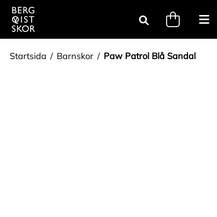
Gå till innehåll
minicart.tri
Öpp
Sök
Startsida
Barnskor
Paw Patrol Blå Sandal