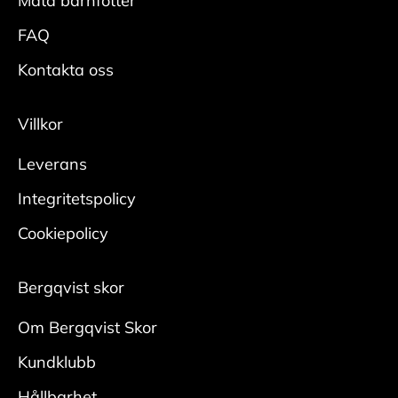
Mäta barnfötter
• Låt skorna torka innan användning, helst med
FAQ
skoblock i.
• Upprepa regelbundet för bästa effekt.
Kontakta oss
Mocka/nubuck
Villkor
Rengör
Leverans
• Borsta bort smuts med en mockaborste.
• Bearbeta tuffare fläckar med en slipsten för
Integritetspolicy
mocka.
Cookiepolicy
Någon gång per säsong krävs en ordentlig
rengöring:
Bergqvist skor
• Ta ur skosnören och borsta bort ytlig smuts
med
Om Bergqvist Skor
en mockaborste. Var noga i veck och kanter.
Kundklubb
• Fukta skon ordentligt, applicera rengöring
med
Hållbarhet