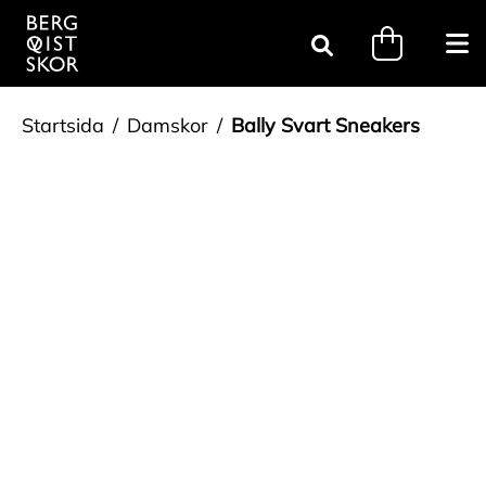
Gå till innehåll
minicart.tri
Öpp
Sök
Startsida
Damskor
Bally Svart Sneakers