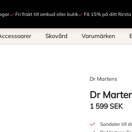
Gå till innehåll
agar
Fri frakt till ombud eller butik
Få 15% på ditt första
Accessoarer
Skovård
Varumärken
Dr Martens
Dr Marte
1 599 SEK
Sandaler till 