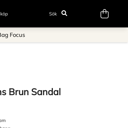
minicart.tr
 köp
Sök
Bag Focus
ns Brun Sandal
dam