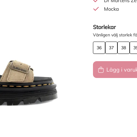
Dr Martens Z
Mocka
Storlekar
Vänligen välj storlek fö
36
37
38
3
Lägg i varu