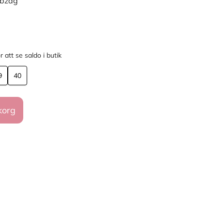
ebzag
r att se saldo i butik
9
40
korg