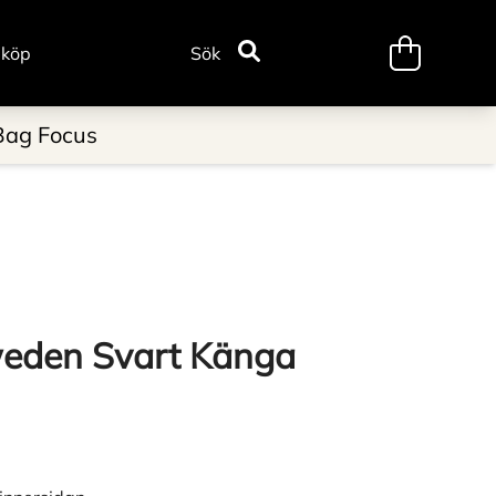
minicart.tr
 köp
Sök
Bag Focus
weden Svart Känga