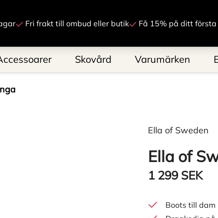
Gå till innehåll
agar
Fri frakt till ombud eller butik
Få 15% på ditt första
Accessoarer
Skovård
Varumärken
änga
Ella of Sweden
Ella of S
1 299 SEK
Boots till dam