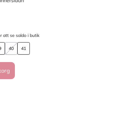
innersidan
r att se saldo i butik
9
40
41
korg