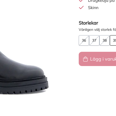
Dragkedja på 
Skinn
Storlekar
Vänligen välj storlek fö
36
37
38
3
Lägg i varu