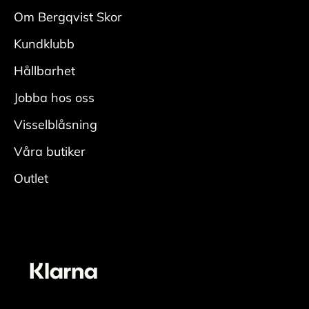
med
Om Bergqvist Skor
en mockaborste. Var noga i veck och kanter.
Kundklubb
• Fukta skon ordentligt, applicera rengöring
med
Hållbarhet
en fuktig rengöringsduk och rengör.
Jobba hos oss
• Skölj av skorna ordentligt för att få bort all
rengöring.
Visselblåsning
• Låt torka i rumstemperatur med skoblock och
Våra butiker
avsluta
Outlet
genom att fräscha upp insidan med
skodeodorant
Vårda
• Applicera ett jämt lager skokräm för
mocka/nubuck över hela skon. Den lyfter fram
skons originalfärg. En neutral nyans fungerar
oavsett färg på skon. För bästa resultat