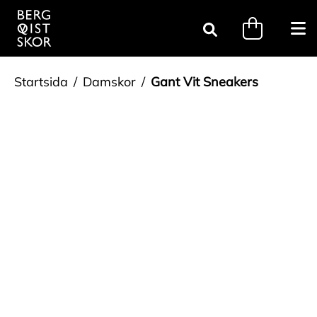
Gå till innehåll
minicart.tri
Öpp
Sök
Startsida
Damskor
Gant Vit Sneakers