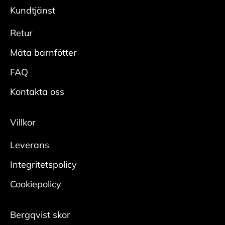
modeller säljs med UK och US storlekar.
önskad glans.
Kundtjänst
Adidas = UK
Skydda
Reebook = US
Retur
• Spraya hela skon rikligt med
Vans= US
impregneringsspray från cirka 20 cm.
Mäta barnfötter
• Låt skorna torka innan användning, helst med
FAQ
skoblock i.
• Upprepa regelbundet för bästa effekt.
Kontakta oss
Mocka/nubuck
Villkor
Rengör
Leverans
• Borsta bort smuts med en mockaborste.
• Bearbeta tuffare fläckar med en slipsten för
Integritetspolicy
mocka.
Cookiepolicy
Någon gång per säsong krävs en ordentlig
rengöring:
Bergqvist skor
• Ta ur skosnören och borsta bort ytlig smuts