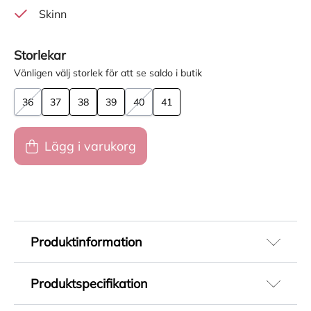
Skinn
Storlekar
Vänligen välj storlek för att se saldo i butik
36
37
38
39
40
41
Lägg i varukorg
Produktinformation
Trendiga sneakers för dam från Gant i vit design
Produktspecifikation
med en beige platåsula på cirka 40 mm som ger