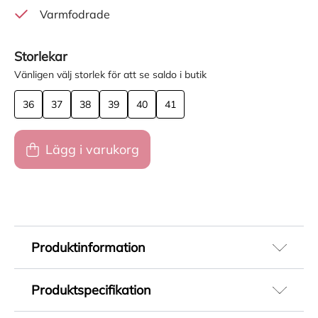
Varmfodrade
Storlekar
Vänligen välj storlek för att se saldo i butik
36
37
38
39
40
41
Lägg i varukorg
Produktinformation
Gant Sistown Mid Boot damskor. Vinterboot till
Produktspecifikation
dam, en klassisk modell som är tillverkad i svart