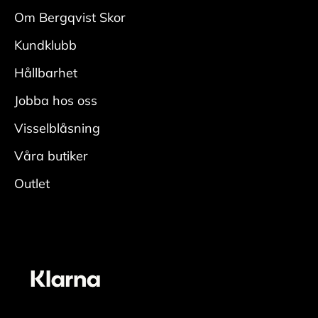
med
Om Bergqvist Skor
en mockaborste. Var noga i veck och kanter.
Kundklubb
• Fukta skon ordentligt, applicera rengöring
med
Hållbarhet
en fuktig rengöringsduk och rengör.
Jobba hos oss
• Skölj av skorna ordentligt för att få bort all
rengöring.
Visselblåsning
• Låt torka i rumstemperatur med skoblock och
Våra butiker
avsluta
Outlet
genom att fräscha upp insidan med
skodeodorant
Vårda
• Applicera ett jämt lager skokräm för
mocka/nubuck över hela skon. Den lyfter fram
skons originalfärg. En neutral nyans fungerar
oavsett färg på skon. För bästa resultat