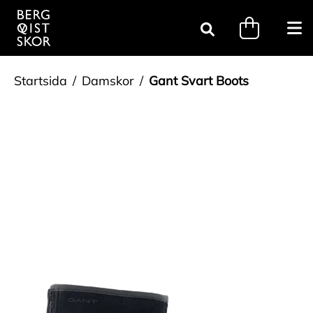
Gå till innehåll
minicart.tri
Öpp
Sök
Startsida
Damskor
Gant Svart Boots