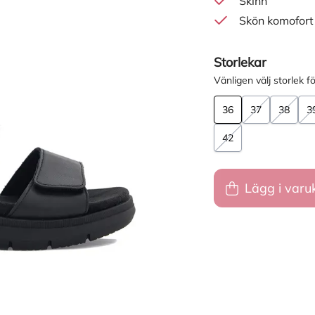
Skinn
Skön komofort
Storlekar
Vänligen välj storlek fö
36
37
38
3
42
Lägg i varu