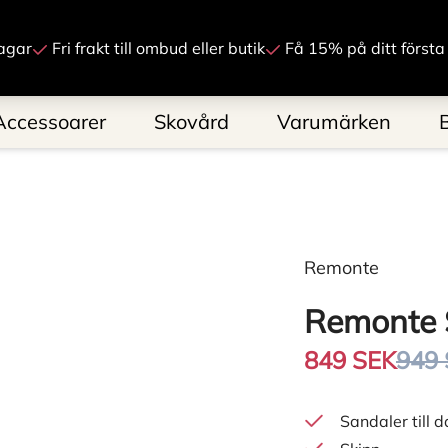
Gå till innehåll
agar
Fri frakt till ombud eller butik
Få 15% på ditt första
Accessoarer
Skovård
Varumärken
Remonte
Remonte 
849 SEK
949
Sandaler till 