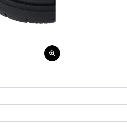
lverkade i skinn med uttagbar innersula.
en lätt sula. Perfekt sommarsandal!