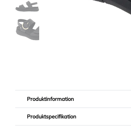
Produktinformation
Klassisk svart sandal till dam från Remonte. Til
Produktspecifikation
Bekväm kilklack som är ca 38mm. Yttersulan är 
Artikelnummer
261340041