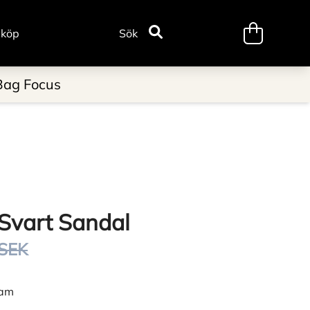
minicart.tr
 köp
Sök
Bag Focus
Svart Sandal
 SEK
dam