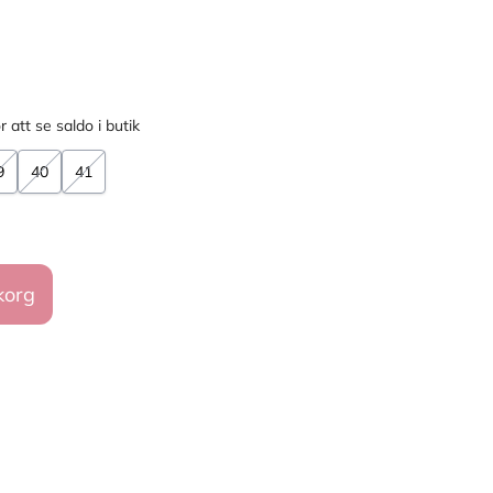
r att se saldo i butik
9
40
41
korg