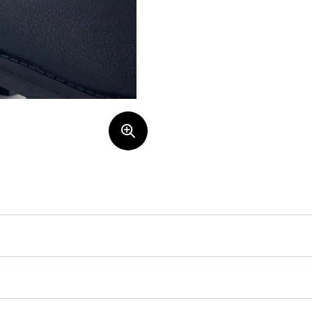
r tillverkad i skinnimmitation och två
nt ankeln och rejäl sula ger enna booten