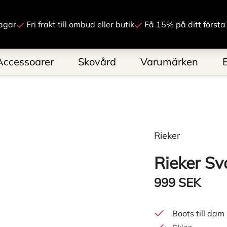
Gå till innehåll
agar
Fri frakt till ombud eller butik
Få 15% på ditt första
Accessoarer
Skovård
Varumärken
Rieker
Rieker Sv
999 SEK
Boots till dam