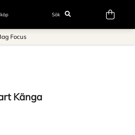
minicart.tr
 köp
Sök
Bag Focus
art Känga