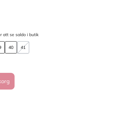
r att se saldo i butik
9
40
41
korg