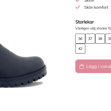
Skinn
Skön komfort
Storlekar
Vänligen välj storlek fö
36
37
38
3
42
Lägg i varu