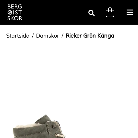
Gå till innehåll
minicart.tri
Öpp
Sök
Startsida
Damskor
Rieker Grön Känga