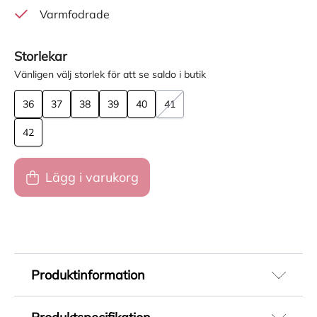
Varmfodrade
Storlekar
Vänligen välj storlek för att se saldo i butik
36
37
38
39
40
41
42
Lägg i varukorg
Produktinformation
Gröna vinterkängor för dam som är perfekt för