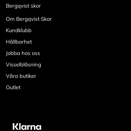
Bergqvist skor
• Ta ur skosnören och borsta bort ytlig smuts
med
Om Bergqvist Skor
en mockaborste. Var noga i veck och kanter.
Kundklubb
• Fukta skon ordentligt, applicera rengöring
med
Hållbarhet
en fuktig rengöringsduk och rengör.
Jobba hos oss
• Skölj av skorna ordentligt för att få bort all
rengöring.
Visselblåsning
• Låt torka i rumstemperatur med skoblock och
Våra butiker
avsluta
Outlet
genom att fräscha upp insidan med
skodeodorant
Vårda
• Applicera ett jämt lager skokräm för
mocka/nubuck över hela skon. Den lyfter fram
skons originalfärg. En neutral nyans fungerar