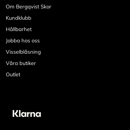
med
Om Bergqvist Skor
en mockaborste. Var noga i veck och kanter.
Kundklubb
• Fukta skon ordentligt, applicera rengöring
med
Hållbarhet
en fuktig rengöringsduk och rengör.
Jobba hos oss
• Skölj av skorna ordentligt för att få bort all
rengöring.
Visselblåsning
• Låt torka i rumstemperatur med skoblock och
Våra butiker
avsluta
Outlet
genom att fräscha upp insidan med
skodeodorant
Vårda
• Applicera ett jämt lager skokräm för
mocka/nubuck över hela skon. Den lyfter fram
skons originalfärg. En neutral nyans fungerar
oavsett färg på skon. För bästa resultat