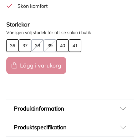
Skön komfort
Storlekar
Vänligen välj storlek för att se saldo i butik
36
37
38
39
40
41
Lägg i varukorg
Produktinformation
Bekväma promenadskor för dam från Skechers
Produktspecifikation
med praktisk Hands-Free Slip-ins design som
gör att du enkelt kan ta på dig skorna utan att
Artikelnummer