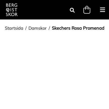
Gå till innehåll
minicart.tri
Öpp
Sök
Startsida
Damskor
Skechers Rosa Promenadsk