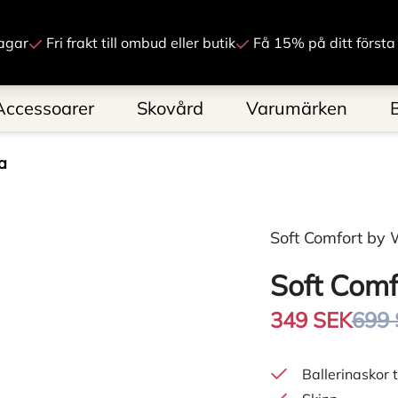
Gå till innehåll
agar
Fri frakt till ombud eller butik
Få 15% på ditt första
Accessoarer
Skovård
Varumärken
a
Soft Comfort by 
Soft Comf
349 SEK
699
Ballerinaskor t