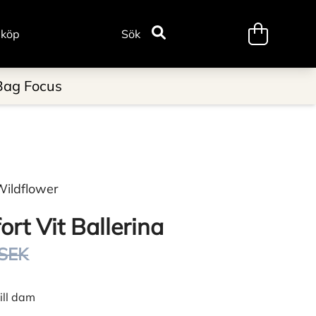
minicart.tr
 köp
Sök
Bag Focus
Wildflower
ort Vit Ballerina
 SEK
ill dam