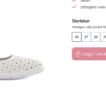
Skinn
Uttagbar sula
Storlekar
Vänligen välj storlek fö
36
37
38
3
Lägg i varu