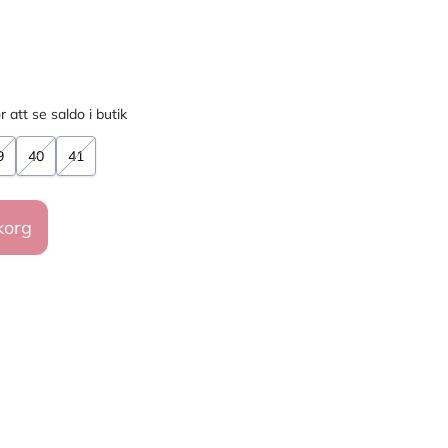
r att se saldo i butik
9
40
41
korg