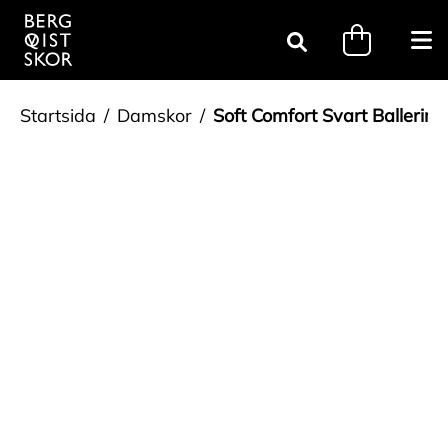
Gå till innehåll
minicart.tri
Öpp
Sök
Startsida
Damskor
Soft Comfort Svart Ballerina