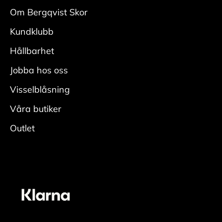
med
Om Bergqvist Skor
en mockaborste. Var noga i veck och kanter.
Kundklubb
• Fukta skon ordentligt, applicera rengöring
med
Hållbarhet
en fuktig rengöringsduk och rengör.
Jobba hos oss
• Skölj av skorna ordentligt för att få bort all
rengöring.
Visselblåsning
• Låt torka i rumstemperatur med skoblock och
Våra butiker
avsluta
Outlet
genom att fräscha upp insidan med
skodeodorant
Vårda
• Applicera ett jämt lager skokräm för
mocka/nubuck över hela skon. Den lyfter fram
skons originalfärg. En neutral nyans fungerar
oavsett färg på skon. För bästa resultat