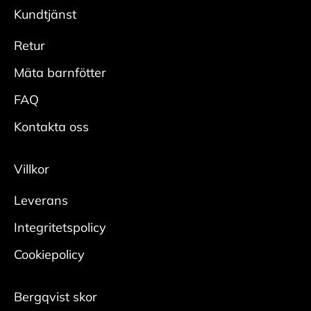
modeller säljs med UK och US storlekar.
önskad glans.
Kundtjänst
Adidas = UK
Skydda
Reebook = US
Retur
• Spraya hela skon rikligt med
Vans= US
impregneringsspray från cirka 20 cm.
Mäta barnfötter
• Låt skorna torka innan användning, helst med
FAQ
skoblock i.
• Upprepa regelbundet för bästa effekt.
Kontakta oss
Mocka/nubuck
Villkor
Rengör
Leverans
• Borsta bort smuts med en mockaborste.
• Bearbeta tuffare fläckar med en slipsten för
Integritetspolicy
mocka.
Cookiepolicy
Någon gång per säsong krävs en ordentlig
rengöring:
Bergqvist skor
• Ta ur skosnören och borsta bort ytlig smuts