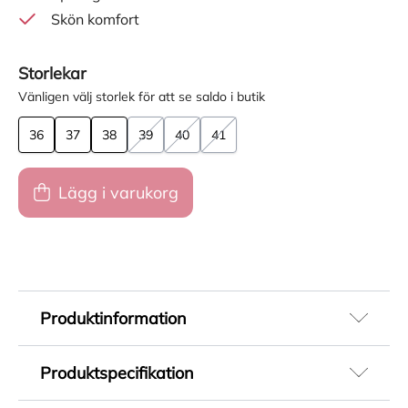
Skön komfort
Storlekar
Vänligen välj storlek för att se saldo i butik
36
37
38
39
40
41
Lägg i varukorg
Produktinformation
Sportiga och lätta ballerinaskor för dam i svart
Produktspecifikation
textil med mjukt och stretchigt material som ger