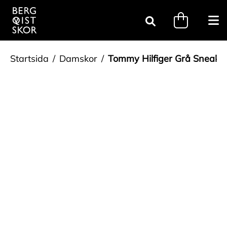
Gå till innehåll
minicart.tri
Öpp
Sök
Startsida
Damskor
Tommy Hilfiger Grå Sneake