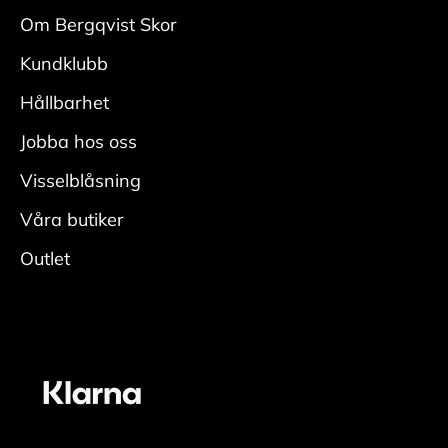
med
Om Bergqvist Skor
en mockaborste. Var noga i veck och kanter.
Kundklubb
• Fukta skon ordentligt, applicera rengöring
med
Hållbarhet
en fuktig rengöringsduk och rengör.
Jobba hos oss
• Skölj av skorna ordentligt för att få bort all
rengöring.
Visselblåsning
• Låt torka i rumstemperatur med skoblock och
Våra butiker
avsluta
Outlet
genom att fräscha upp insidan med
skodeodorant
Vårda
• Applicera ett jämt lager skokräm för
mocka/nubuck över hela skon. Den lyfter fram
skons originalfärg. En neutral nyans fungerar
oavsett färg på skon. För bästa resultat