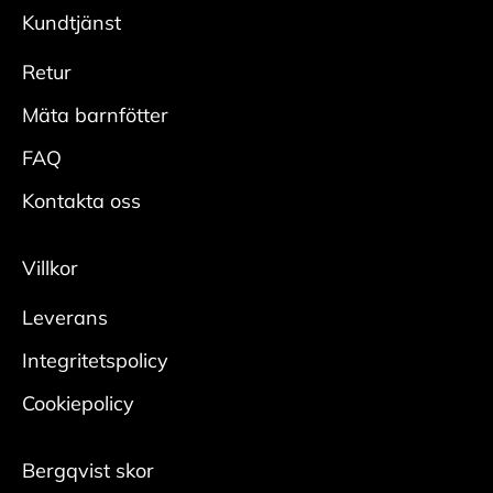
modeller säljs med UK och US storlekar.
önskad glans.
Kundtjänst
Adidas = UK
Skydda
Reebook = US
Retur
• Spraya hela skon rikligt med
Vans= US
impregneringsspray från cirka 20 cm.
Mäta barnfötter
• Låt skorna torka innan användning, helst med
FAQ
skoblock i.
• Upprepa regelbundet för bästa effekt.
Kontakta oss
Mocka/nubuck
Villkor
Rengör
Leverans
• Borsta bort smuts med en mockaborste.
• Bearbeta tuffare fläckar med en slipsten för
Integritetspolicy
mocka.
Cookiepolicy
Någon gång per säsong krävs en ordentlig
rengöring:
Bergqvist skor
• Ta ur skosnören och borsta bort ytlig smuts