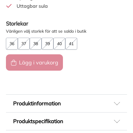
Uttagbar sula
Storlekar
Vänligen välj storlek för att se saldo i butik
36
37
38
39
40
41
Lägg i varukorg
Produktinformation
Grå sneaker med chunky sula till dam från
Produktspecifikation
Tommy Hilfiger. Perfekt sko för vardagsbruk.