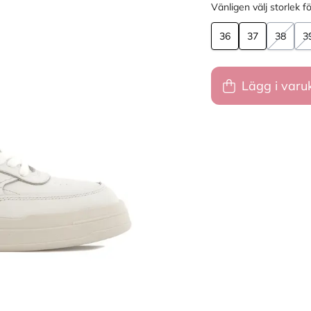
Vänligen välj storlek fö
36
37
38
3
Lägg i varu