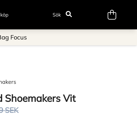
minicart.tr
 köp
Sök
Bag Focus
makers
 Shoemakers Vit
9 SEK