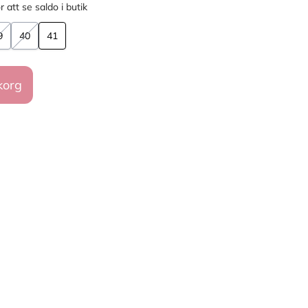
r att se saldo i butik
9
40
41
korg