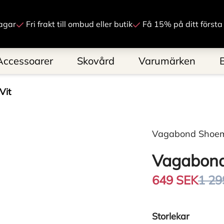
Gå till innehåll
agar
Fri frakt till ombud eller butik
Få 15% på ditt första
Accessoarer
Skovård
Varumärken
Vit
Vagabond Shoe
Vagabond
649 SEK
1 29
Storlekar