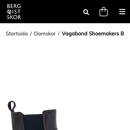
Gå till innehåll
minicart.tri
Öpp
Sök
Startsida
Damskor
Vagabond Shoemakers Bru