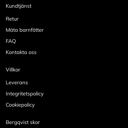
modeller säljs med UK och US storlekar.
önskad glans.
Kundtjänst
Adidas = UK
Skydda
Reebook = US
Retur
• Spraya hela skon rikligt med
Vans= US
impregneringsspray från cirka 20 cm.
Mäta barnfötter
• Låt skorna torka innan användning, helst med
FAQ
skoblock i.
• Upprepa regelbundet för bästa effekt.
Kontakta oss
Mocka/nubuck
Villkor
Rengör
Leverans
• Borsta bort smuts med en mockaborste.
• Bearbeta tuffare fläckar med en slipsten för
Integritetspolicy
mocka.
Cookiepolicy
Någon gång per säsong krävs en ordentlig
rengöring:
Bergqvist skor
• Ta ur skosnören och borsta bort ytlig smuts