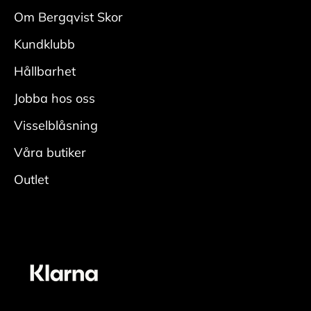
med
Om Bergqvist Skor
en mockaborste. Var noga i veck och kanter.
Kundklubb
• Fukta skon ordentligt, applicera rengöring
med
Hållbarhet
en fuktig rengöringsduk och rengör.
Jobba hos oss
• Skölj av skorna ordentligt för att få bort all
rengöring.
Visselblåsning
• Låt torka i rumstemperatur med skoblock och
Våra butiker
avsluta
Outlet
genom att fräscha upp insidan med
skodeodorant
Vårda
• Applicera ett jämt lager skokräm för
mocka/nubuck över hela skon. Den lyfter fram
skons originalfärg. En neutral nyans fungerar
oavsett färg på skon. För bästa resultat