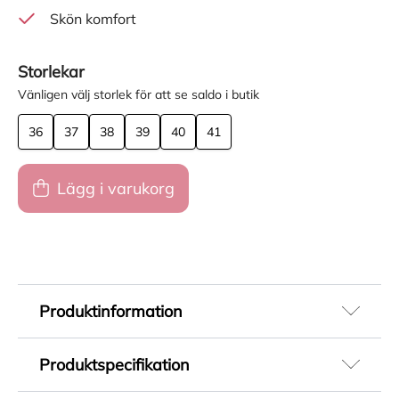
Skön komfort
Storlekar
Vänligen välj storlek för att se saldo i butik
36
37
38
39
40
41
Lägg i varukorg
Produktinformation
Vagabond Freya chelseaboots till dam. Elegant
Produktspecifikation
form som skapar en perfekt balans mellan