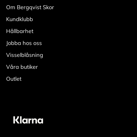
med
Om Bergqvist Skor
en mockaborste. Var noga i veck och kanter.
Kundklubb
• Fukta skon ordentligt, applicera rengöring
med
Hållbarhet
en fuktig rengöringsduk och rengör.
Jobba hos oss
• Skölj av skorna ordentligt för att få bort all
rengöring.
Visselblåsning
• Låt torka i rumstemperatur med skoblock och
Våra butiker
avsluta
Outlet
genom att fräscha upp insidan med
skodeodorant
Vårda
• Applicera ett jämt lager skokräm för
mocka/nubuck över hela skon. Den lyfter fram
skons originalfärg. En neutral nyans fungerar
oavsett färg på skon. För bästa resultat