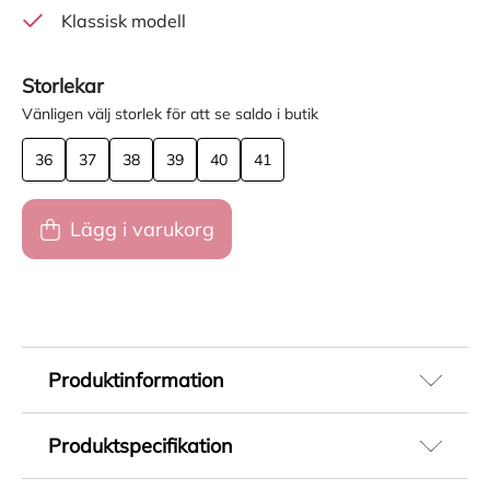
Klassisk modell
Storlekar
Vänligen välj storlek för att se saldo i butik
36
37
38
39
40
41
Lägg i varukorg
Produktinformation
Vagabond Kenova har en tidlös silhuett med
Produktspecifikation
klassisk design. Dessa chelseaboots i svart
skinn har resår i sidorna, praktisk hälla och en
Artikelnummer