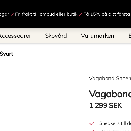
Gå till innehåll
agar
Fri frakt till ombud eller butik
Få 15% på ditt första
Accessoarer
Skovård
Varumärken
Svart
Vagabond Shoe
Vagabond
1 299 SEK
Sneakers till 