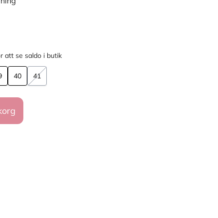
rning
r att se saldo i butik
9
40
41
korg