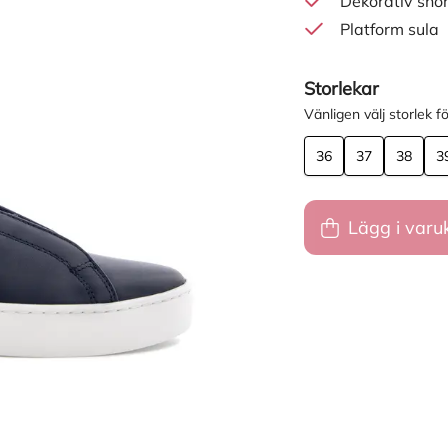
Dekorativ snö
Platform sula
Storlekar
Vänligen välj storlek fö
36
37
38
3
Lägg i varu