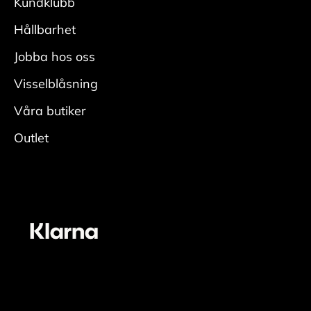
Kundklubb
• Fukta skon ordentligt, applicera rengöring
med
Hållbarhet
en fuktig rengöringsduk och rengör.
Jobba hos oss
• Skölj av skorna ordentligt för att få bort all
rengöring.
Visselblåsning
• Låt torka i rumstemperatur med skoblock och
Våra butiker
avsluta
Outlet
genom att fräscha upp insidan med
skodeodorant
Vårda
• Applicera ett jämt lager skokräm för
mocka/nubuck över hela skon. Den lyfter fram
skons originalfärg. En neutral nyans fungerar
oavsett färg på skon. För bästa resultat
rekommenderas dock en mörk nyans till en mörk
sko.