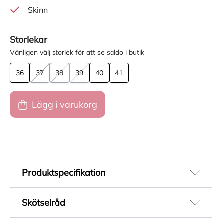
Skinn
Storlekar
Vänligen välj storlek för att se saldo i butik
36
37
38
39
40
41
Lägg i varukorg
Produktspecifikation
Artikelnummer
Skötselråd
242333026
Färg