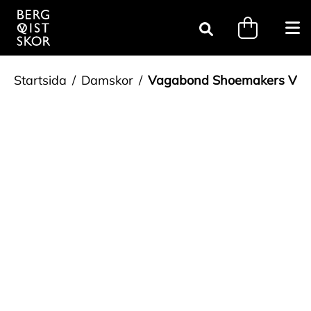
Gå till innehåll
minicart.tri
Öpp
Sök
Startsida
Damskor
Vagabond Shoemakers Vit