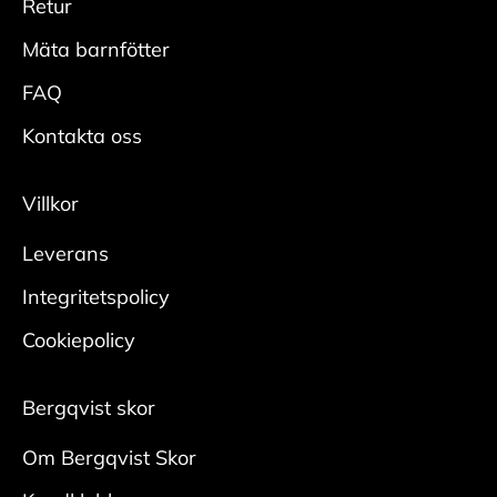
Reebook = US
Retur
• Spraya hela skon rikligt med
Vans= US
impregneringsspray från cirka 20 cm.
Mäta barnfötter
• Låt skorna torka innan användning, helst med
FAQ
skoblock i.
• Upprepa regelbundet för bästa effekt.
Kontakta oss
Mocka/nubuck
Villkor
Rengör
Leverans
• Borsta bort smuts med en mockaborste.
• Bearbeta tuffare fläckar med en slipsten för
Integritetspolicy
mocka.
Cookiepolicy
Någon gång per säsong krävs en ordentlig
rengöring:
Bergqvist skor
• Ta ur skosnören och borsta bort ytlig smuts
med
Om Bergqvist Skor
en mockaborste. Var noga i veck och kanter.