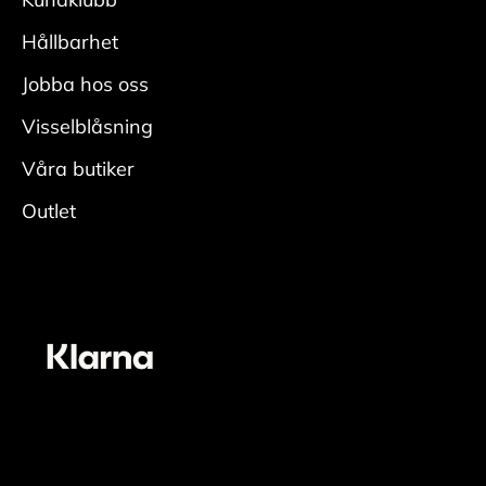
• Fukta skon ordentligt, applicera rengöring
med
Hållbarhet
en fuktig rengöringsduk och rengör.
Jobba hos oss
• Skölj av skorna ordentligt för att få bort all
rengöring.
Visselblåsning
• Låt torka i rumstemperatur med skoblock och
Våra butiker
avsluta
Outlet
genom att fräscha upp insidan med
skodeodorant
Vårda
• Applicera ett jämt lager skokräm för
mocka/nubuck över hela skon. Den lyfter fram
skons originalfärg. En neutral nyans fungerar
oavsett färg på skon. För bästa resultat
rekommenderas dock en mörk nyans till en mörk
sko.