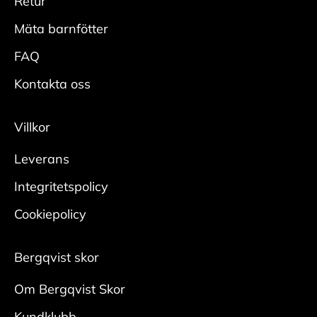
Retur
• Spraya hela skon rikligt med
Vans= US
impregneringsspray från cirka 20 cm.
Mäta barnfötter
• Låt skorna torka innan användning, helst med
FAQ
skoblock i.
• Upprepa regelbundet för bästa effekt.
Kontakta oss
Mocka/nubuck
Villkor
Rengör
Leverans
• Borsta bort smuts med en mockaborste.
• Bearbeta tuffare fläckar med en slipsten för
Integritetspolicy
mocka.
Cookiepolicy
Någon gång per säsong krävs en ordentlig
rengöring:
Bergqvist skor
• Ta ur skosnören och borsta bort ytlig smuts
med
Om Bergqvist Skor
en mockaborste. Var noga i veck och kanter.
Kundklubb