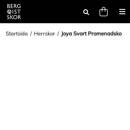
Gå till innehåll
minicart.tri
Öpp
Sök
Startsida
Herrskor
Joya Svart Promenadsko