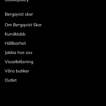
Någon gång per säsong krävs en ordentlig
rengöring:
Bergqvist skor
• Ta ur skosnören och borsta bort ytlig smuts
med
Om Bergqvist Skor
en mockaborste. Var noga i veck och kanter.
Kundklubb
• Fukta skon ordentligt, applicera rengöring
med
Hållbarhet
en fuktig rengöringsduk och rengör.
Jobba hos oss
• Skölj av skorna ordentligt för att få bort all
rengöring.
Visselblåsning
• Låt torka i rumstemperatur med skoblock och
Våra butiker
avsluta
Outlet
genom att fräscha upp insidan med
skodeodorant
Vårda
• Applicera ett jämt lager skokräm för