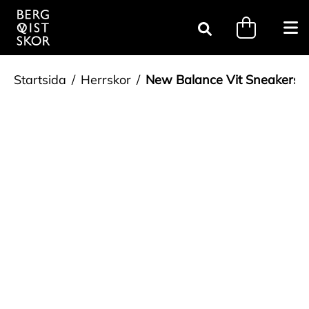
Gå till innehåll
minicart.tri
Öpp
Sök
Startsida
Herrskor
New Balance Vit Sneakers