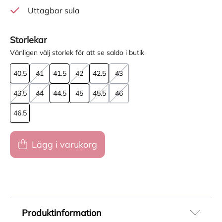
Uttagbar sula
Storlekar
Vänligen välj storlek för att se saldo i butik
40.5
41
41.5
42
42.5
43
43.5
44
44.5
45
45.5
46
46.5
Lägg i varukorg
Produktinformation