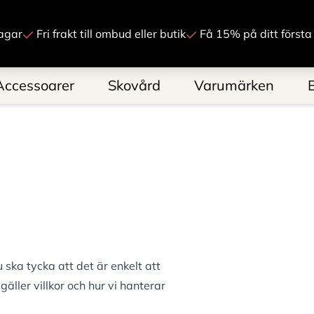
Gå till innehåll
agar
Fri frakt till ombud eller butik
Få 15% på ditt första
Accessoarer
Skovård
Varumärken
 ska tycka att det är enkelt att
äller villkor och hur vi hanterar