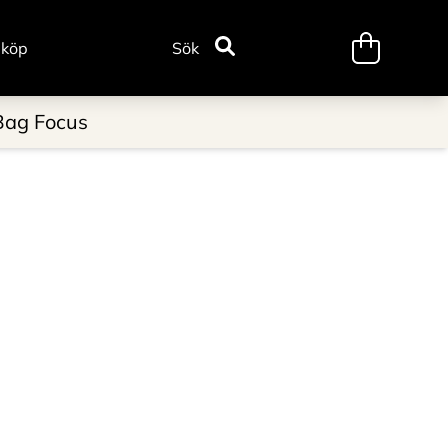
minicart.tr
 köp
Sök
Bag Focus