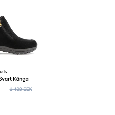
tuds
Svart Känga
1 499 SEK