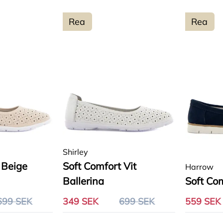
Rea
Rea
Shirley
 Beige
Soft Comfort Vit
Harrow
Ballerina
Soft Com
699 SEK
349 SEK
699 SEK
559 SEK