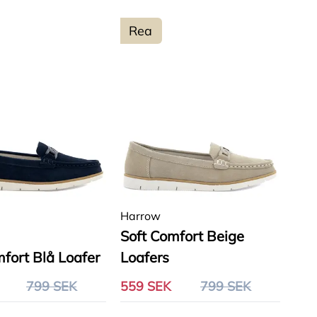
Rea
Populär
Pris - lågt till högt
Pris - högt till lågt
Relevans
Nyare till äldre
Namn - A till Ö
Namn - Ö - A
Harrow
Soft Comfort Beige
fort Blå Loafer
Loafers
799 SEK
559 SEK
799 SEK