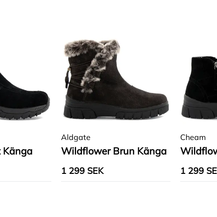
Aldgate
Cheam
t Känga
Wildflower Brun Känga
Wildflo
1 299 SEK
1 299 S