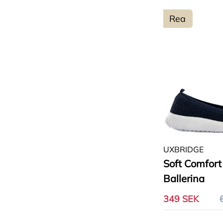
40
(
23
)
Rea
41
(
23
)
42
(
3
)
UXBRIDGE
Soft Comfort
Ballerina
349 SEK