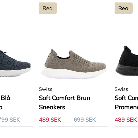
Rea
Rea
Swiss
Swiss
 Blå
Soft Comfort Brun
Soft Co
o
Sneakers
Promen
799 SEK
489 SEK
699 SEK
489 SEK