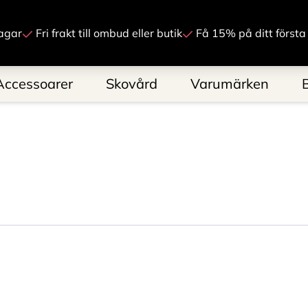
Gå till innehåll
agar
Fri frakt till ombud eller butik
Få 15% på ditt första
Accessoarer
Skovård
Varumärken