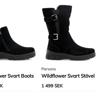
Parsons
wer Svart Boots
Wildflower Svart Stövel
EK
1 499 SEK