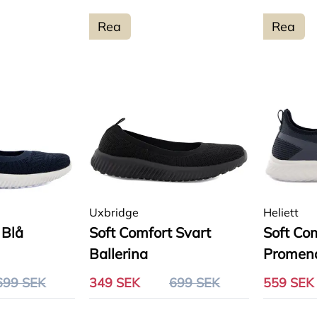
Rea
Rea
Uxbridge
Heliett
 Blå
Soft Comfort Svart
Soft Co
Ballerina
Promen
699 SEK
349 SEK
699 SEK
559 SEK