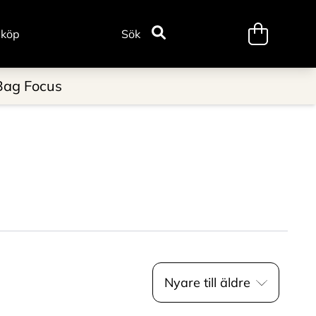
minicart.tr
 köp
Sök
Bag Focus
Nyare till äldre