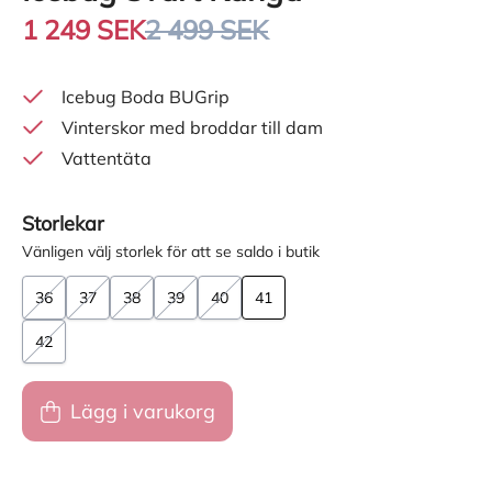
1 249 SEK
2 499 SEK
Icebug Boda BUGrip
Vinterskor med broddar till dam
Vattentäta
Storlekar
Vänligen välj storlek för att se saldo i butik
36
37
38
39
40
41
42
Lägg i varukorg