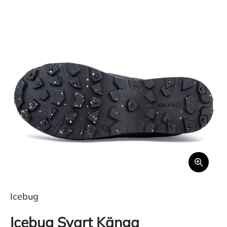
Icebug
Icebug Svart Känga