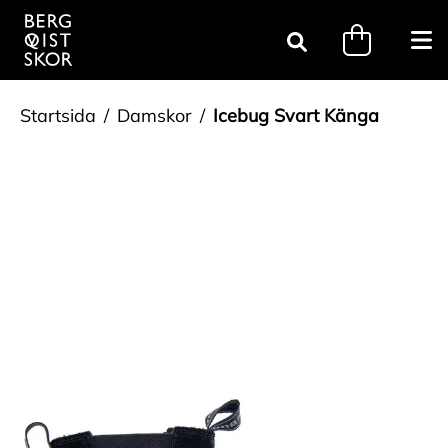
Gå till innehåll
minicart.tri
Öpp
Sök
Startsida
Damskor
Icebug Svart Känga